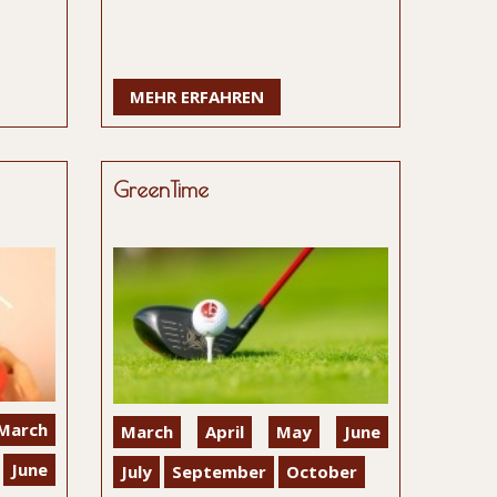
MEHR ERFAHREN
GreenTime
March
March
April
May
June
June
July
September
October