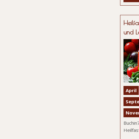
Heilfa
und L
April
Sept
Nove
Buchi
Heilfas