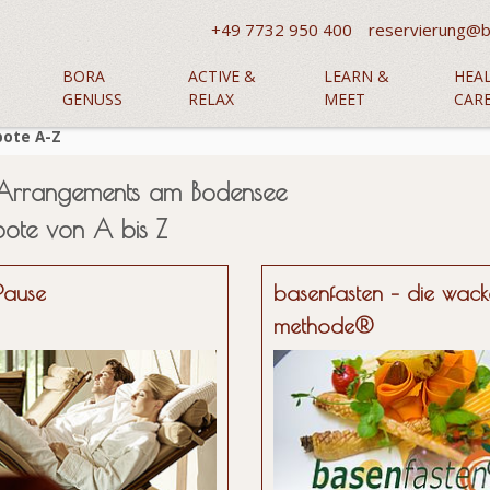
+49 7732 950 400
reservierung@b
BORA
ACTIVE &
LEARN &
HEA
GENUSS
RELAX
MEET
CAR
ote A-Z
Arrangements am Bodensee
ote von A bis Z
Pause
basenfasten – die wack
methode®