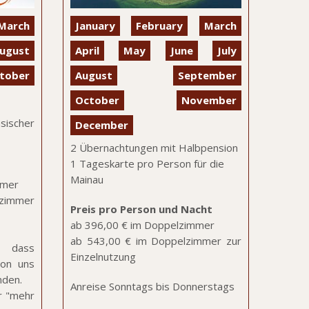
March
January
February
March
ugust
April
May
June
July
tober
August
September
October
November
sischer
December
2 Übernachtungen mit Halbpension
1 Tageskarte pro Person für die
Mainau
mmer
zimmer
Preis pro Person und Nacht
ab 396,00 € im Doppelzimmer
ab 543,00 € im Doppelzimmer zur
 dass
Einzelnutzung
von uns
nden.
Anreise Sonntags bis Donnerstags
r "mehr