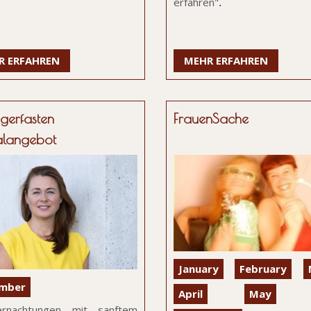
erfahren"
.
R ERFAHREN
MEHR ERFAHREN
ngerfasten
FrauenSache
alangebot
January
February
mber
April
May
rnachtungen mit sanftem