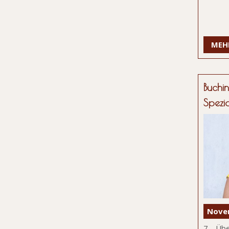
MEH
Buchi
Spezi
Nove
7 Übe