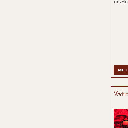
Einzel
MEH
Weihn