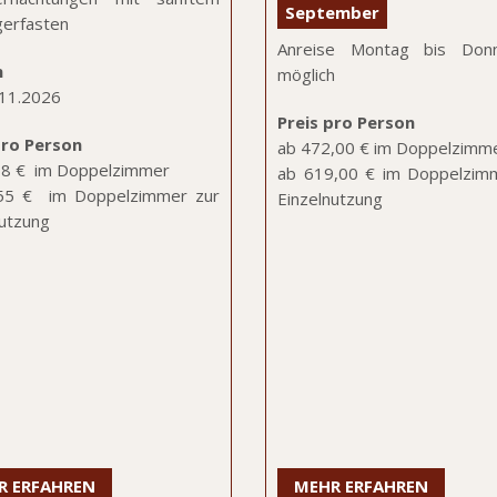
September
gerfasten
Anreise Montag bis Donn
n
möglich
.11.2026
Preis pro Person
ro Person
ab 472,00 € im Doppelzimm
68 € im Doppelzimmer
ab 619,00 € im Doppelzim
55 € im Doppelzimmer zur
Einzelnutzung
nutzung
R ERFAHREN
MEHR ERFAHREN