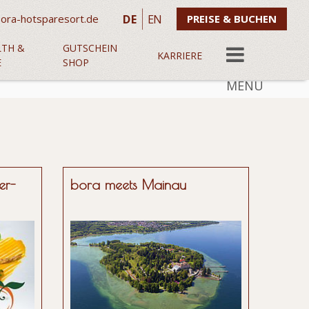
DE
EN
ora-hotsparesort.de
PREISE & BUCHEN
LTH &
GUTSCHEIN
KARRIERE
E
SHOP
MENU
er-
bora meets Mainau