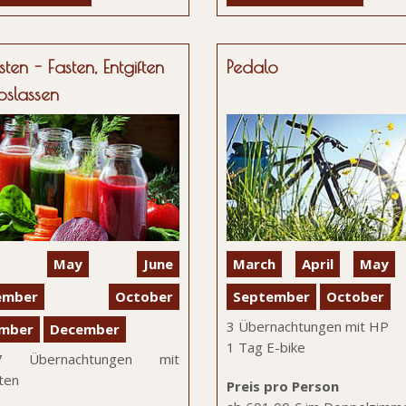
sten - Fasten, Entgiften
Pedalo
oslassen
May
June
March
April
May
ember
October
September
October
3 Übernachtungen mit HP
mber
December
1 Tag E-bike
n7 Übernachtungen mit
ten
Preis pro Person