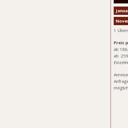
Janua
Nove
1 Über
Preis 
ab 186
ab 259
Einzel
Anreis
Anfrag
möglic