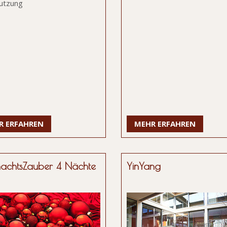
nutzung
R ERFAHREN
MEHR ERFAHREN
achtsZauber 4 Nächte
YinYang