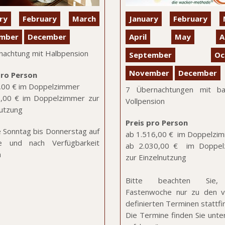
ry
February
March
January
February
mber
December
April
May
A
nachtung mit Halbpension
September
Oc
November
December
pro Person
,00 € im Doppelzimmer
7 Übernachtungen mit ba
,00 € im Doppelzimmer zur
Vollpension
nutzung
Preis
pro Person
e Sonntag bis Donnerstag auf
ab 1.516,00 € im Doppelzi
e und nach Verfügbarkeit
ab 2.030,00 € im Doppel
h
zur Einzelnutzung
Bitte beachten Sie,
Fastenwoche nur zu den 
definierten Terminen stattfi
Die Termine finden Sie unte