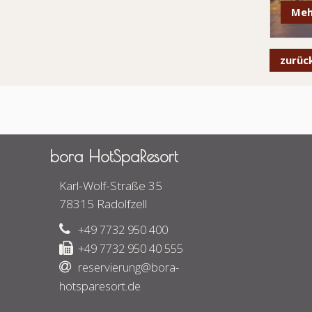
Meh
zurüc
bora HotSpaResort
Karl-Wolf-Straße 35
78315 Radolfzell
+49 7732 950 400
+49 7732 950 40 555
reservierung@bora-
hotsparesort.de