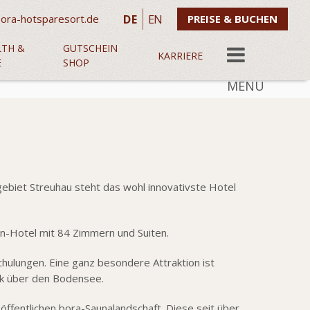
DE
EN
ora-hotsparesort.de
PREISE & BUCHEN
LTH &
GUTSCHEIN
KARRIERE
E
SHOP
MENU
biet Streuhau steht das wohl innovativste Hotel
n-Hotel mit 84 Zimmern und Suiten.
hulungen. Eine ganz besondere Attraktion ist
ick über den Bodensee.
öffentlichen bora-Saunalandschaft. Diese seit über