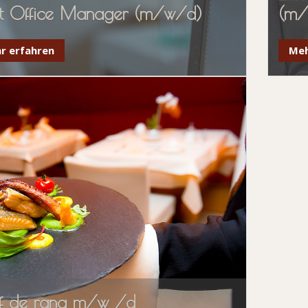
nt Office Manager (m/w/d)
(m/
r erfahren
Meh
f de rang m/w /d