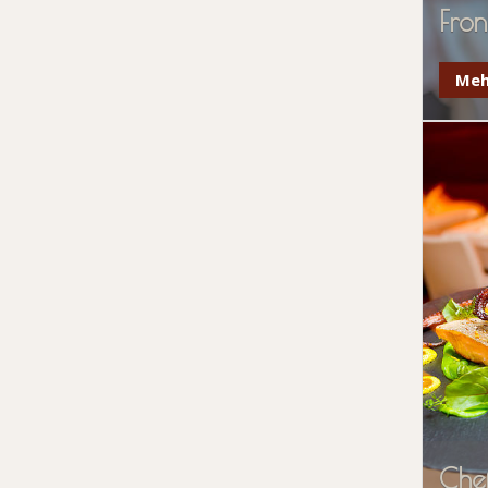
Fro
Meh
Che