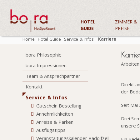
HOTEL
ZIMMER &
GUIDE
PREISE
Home
Hotel Guide
Service & Infos
Karriere
Karri
bora Philosophie
Arbeiten
bora Impressionen
Team & Ansprechpartner
Direkt a
Kontakt
der Bode
Service & Infos
Seit Mai
Gutschein Bestellung
Annehmlichkeiten
Drei Sem
Anreise & Parken
unsere S
Ausflugstipps
Veranstaltungskalender Radolfzell
Ein Bade