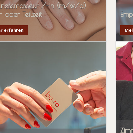
lnessmasseur /-in (m/w/d)
- oder Teilzeit
Emp
r erfahren
Meh
Zim