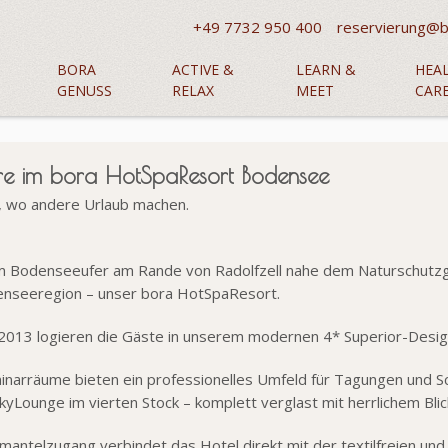
+49 7732 950 400
reservierung@b
BORA
ACTIVE &
LEARN &
HEA
GENUSS
RELAX
MEET
CAR
ere im bora HotSpaResort Bodensee
, wo andere Urlaub machen.
m Bodenseeufer am Rande von Radolfzell nahe dem Naturschutzge
nseeregion – unser bora HotSpaResort.
 2013 logieren die Gäste in unserem modernen 4* Superior-Desig
inarräume bieten ein professionelles Umfeld für Tagungen und Sc
kyLounge im vierten Stock – komplett verglast mit herrlichem Bl
mantelzugang verbindet das Hotel direkt mit der textilfreien und 