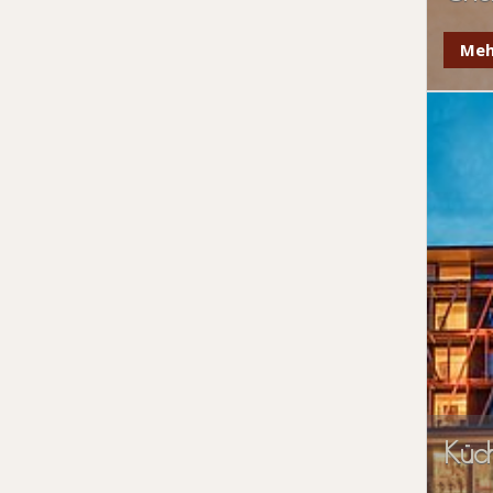
Meh
Küc