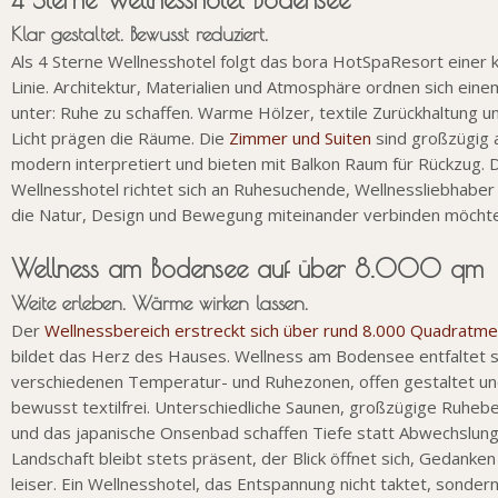
Klar gestaltet. Bewusst reduziert.
Als 4 Sterne Wellnesshotel folgt das bora HotSpaResort einer k
Linie. Architektur, Materialien und Atmosphäre ordnen sich einem
unter: Ruhe zu schaffen. Warme Hölzer, textile Zurückhaltung un
Licht prägen die Räume. Die
Zimmer und Suiten
sind großzügig 
modern interpretiert und bieten mit Balkon Raum für Rückzug. 
Wellnesshotel richtet sich an Ruhesuchende, Wellnessliebhaber 
die Natur, Design und Bewegung miteinander verbinden möcht
Wellness am Bodensee auf über 8.000 qm
Weite erleben. Wärme wirken lassen.
Der
Wellnessbereich erstreckt sich über rund 8.000 Quadratme
bildet das Herz des Hauses. Wellness am Bodensee entfaltet si
verschiedenen Temperatur- und Ruhezonen, offen gestaltet u
bewusst textilfrei. Unterschiedliche Saunen, großzügige Ruheb
und das japanische Onsenbad schaffen Tiefe statt Abwechslung
Landschaft bleibt stets präsent, der Blick öffnet sich, Gedanke
leiser. Ein Wellnesshotel, das Entspannung nicht taktet, sondern