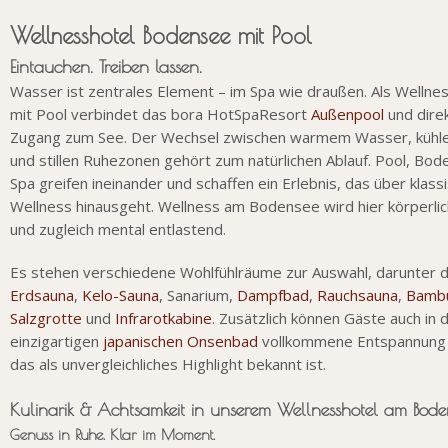
Wellnesshotel Bodensee mit Pool
Eintauchen. Treiben lassen.
Wasser ist zentrales Element – im Spa wie draußen. Als Wellne
mit Pool verbindet das bora HotSpaResort
Außenpool
und dire
Zugang zum See. Der Wechsel zwischen warmem Wasser, kühle
und stillen Ruhezonen gehört zum natürlichen Ablauf. Pool, Bo
Spa greifen ineinander und schaffen ein Erlebnis, das über klass
Wellness hinausgeht. Wellness am Bodensee wird hier körperli
und zugleich mental entlastend.
Es stehen verschiedene Wohlfühlräume zur Auswahl, darunter d
Erdsauna
,
Kelo-Sauna
, Sanarium,
Dampfbad
,
Rauchsauna
,
Bamb
Salzgrotte
und
Infrarotkabine
. Zusätzlich können Gäste auch in
einzigartigen
japanischen Onsenbad
vollkommene Entspannung 
das als unvergleichliches Highlight bekannt ist.
Kulinarik & Achtsamkeit in unserem Wellnesshotel am Bode
Genuss in Ruhe. Klar im Moment.