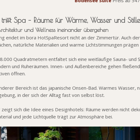
Bodensee Suite
Preis ab 547
 trifft Spa – Räume für Wärme, Wasser und Stille
chitektur und Wellness ineinander übergehen
ng endet im bora HotSpaResort nicht an der Zimmertür. Auch der
ächen, natürliche Materialien und warme Lichtstimmungen prägen
 8.000 Quadratmetern entfaltet sich eine weitläufige Sauna- und 
ern und Ruheräumen. Innen- und Außenbereiche gehen fließend 
iven öffnen.
nderer Bereich ist das japanische Onsen-Bad. Warmes Wasser, na
bung, in der sich der Alltag fast von selbst löst.
r zeigt sich die Idee eines Designhotels: Räume werden nicht dek
terial und jede Lichtquelle trägt zur Atmosphäre bei.