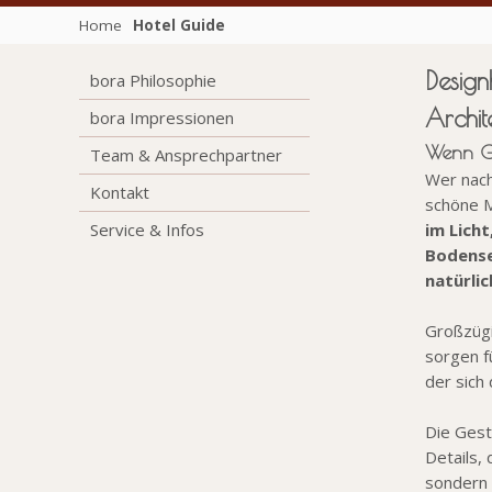
Home
Hotel Guide
Desig
bora Philosophie
Archit
bora Impressionen
Wenn Ge
Team & Ansprechpartner
Wer nach
Kontakt
schöne M
Service & Infos
im Licht
Bodense
natürli
Großzügi
sorgen f
der sich
Die Gest
Details, 
sondern 