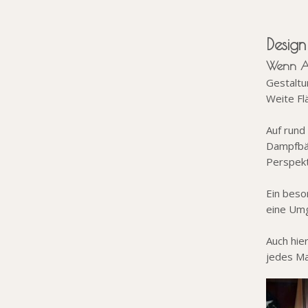
Design
Wenn Ar
Gestaltu
Weite Fl
Auf rund
Dampfbäd
Perspekt
Ein beso
eine Umge
Auch hie
jedes Ma