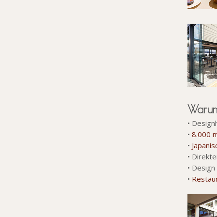
Warum
• Design
•
8.000 m
•
Japani
• Direkt
• Design
•
Restau