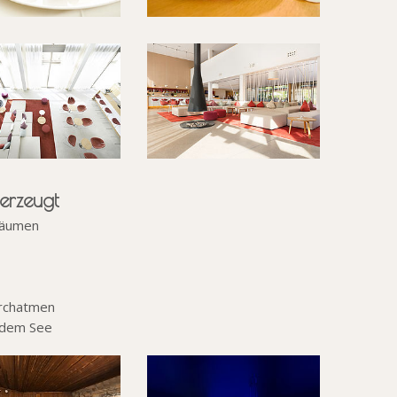
erzeugt
 Räumen
urchatmen
 dem See