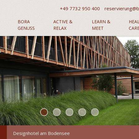
+49 7732 950 400
reservierung@b
BORA
ACTIVE &
LEARN &
HEA
GENUSS
RELAX
MEET
CAR
Wir sind gerne für Sie da
Kontakt