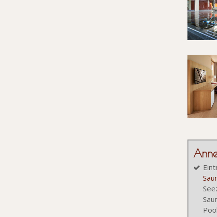
Anne
Eint
Sau
See
Saun
Pool