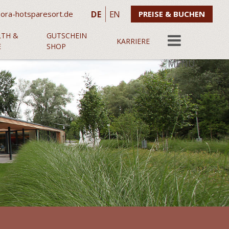
DE
EN
ora-hotsparesort.de
PREISE & BUCHEN
LTH &
GUTSCHEIN
KARRIERE
E
SHOP
MENU