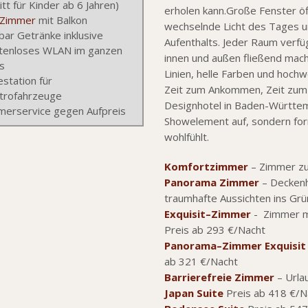
itt für Kinder ab 6 Jahren)
erholen kann.Große Fenster ö
Zimmer
mit Balkon
wechselnde Licht des Tages 
bar Getränke inklusive
Aufenthalts. Jeder Raum verf
tenloses WLAN im ganzen
innen und außen fließend mach
s
Linien, helle Farben und hochw
station für
Zeit zum Ankommen, Zeit zum
ktrofahrzeuge
Designhotel in Baden-Württembe
merservice gegen Aufpreis
Showelement auf, sondern form
wohlfühlt.
Komfortzimmer
– Zimmer zu
Panorama Zimmer
– Deckenh
traumhafte Aussichten ins Grü
Exquisit–Zimmer
- Zimmer mi
Preis ab 293 €/Nacht
Panorama–Zimmer Exquisit
ab 321 €/Nacht
Barrierefreie Zimmer
– Urla
Japan Suite
Preis ab 418 €/N