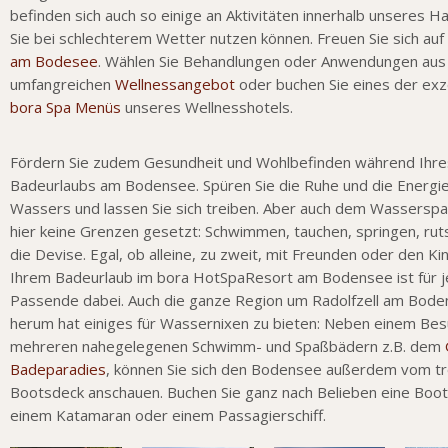
befinden sich auch so einige an Aktivitäten innerhalb unseres H
Sie bei schlechterem Wetter nutzen können. Freuen Sie sich auf
am Bodesee
. Wählen Sie Behandlungen oder Anwendungen au
umfangreichen
Wellnessangebot
oder buchen Sie eines der exz
bora Spa Menüs
unseres Wellnesshotels.
Fördern Sie zudem Gesundheit und Wohlbefinden während Ihre
Badeurlaubs am Bodensee. Spüren Sie die Ruhe und die Energi
Wassers und lassen Sie sich treiben. Aber auch dem Wassersp
hier keine Grenzen gesetzt: Schwimmen, tauchen, springen, rut
die Devise. Egal, ob alleine, zu zweit, mit Freunden oder den Kin
Ihrem Badeurlaub im bora HotSpaResort am Bodensee ist für 
Passende dabei. Auch die ganze Region um Radolfzell am Bod
herum hat einiges für Wassernixen zu bieten: Neben einem Bes
mehreren nahegelegenen Schwimm- und Spaßbädern z.B. dem
Badeparadies
, können Sie sich den Bodensee außerdem vom t
Bootsdeck anschauen. Buchen Sie ganz nach Belieben eine Boot
einem Katamaran oder einem Passagierschiff.